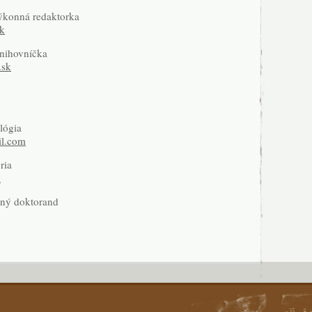
ýkonná redaktorka
k
knihovníčka
.sk
lógia
il.com
ria
k
rný doktorand