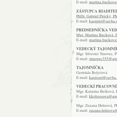
E-mail:
martina.buckov
ZÁSTUPCA RIADITE
PhDr. Gabriel Pirický, P
E-mail:
kaorpiri@savba.
PREDSEDNÍČKA VE
Mgr. Martina Bucková, 
E-mail:
martina.buckov
VEDECKÝ TAJOMNÍ
Mgr. Silvester Trnovec, 
E-mail:
strnovec355@gm
TAJOMNÍČKA
Gertrúda Bolyóová
E-mail:
kaoreast@savba.
VEDECKÍ PRACOVNÍ
Mgr. Katarína Bešková, P
E-mail:
kkobzosova@gm
Mgr. Zuzana Hritzová, P
E-mail:
zuzana.hritzova