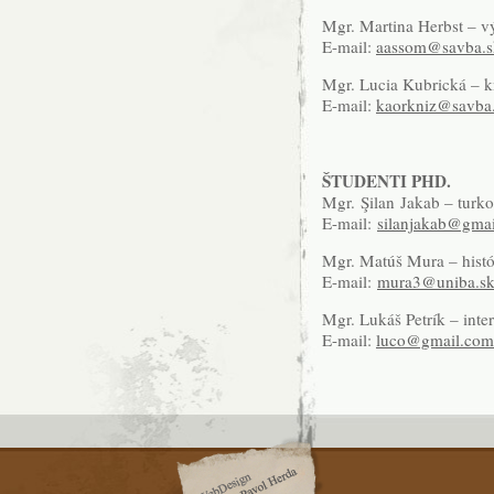
Mgr. Martina Herbst – v
E-mail:
aassom@savba.s
Mgr. Lucia Kubrická – 
E-mail:
kaorkniz@savba
ŠTUDENTI PHD.
Mgr. Şilan
Jakab – turko
E-mail:
silanjakab@gma
Mgr. Matúš Mura – histó
E-mail:
mura3@uniba.s
Mgr. Lukáš Petrík – inte
E-mail:
luco@gmail.com