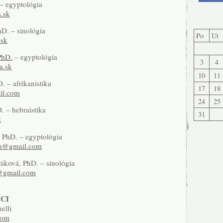
– egyptológia
.sk
D. – sinológia
Po
Ut
.sk
PhD.
– egyptológia
3
4
a.sk
10
11
. – afrikanistika
17
18
il.com
24
25
. – hebraistika
31
z
 PhD. – egyptológia
va@gmail.com
áková, PhD. – sinológia
@gmail.com
CI
elli
com