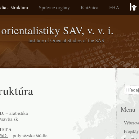
dia a štruktúra
Správne orgány
Knižnica
FHA
orientalistiky SAV, v. v. i.
Institute of Oriental Studies of the SAS
Hľadať
ruktúra
Menu
. – arabistika
savba.sk
Výberov
TEĽA
Projekty
PhD.
– polynézske štúdie