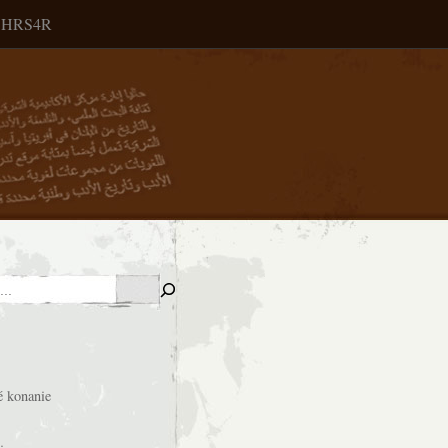
HRS4R
é konanie