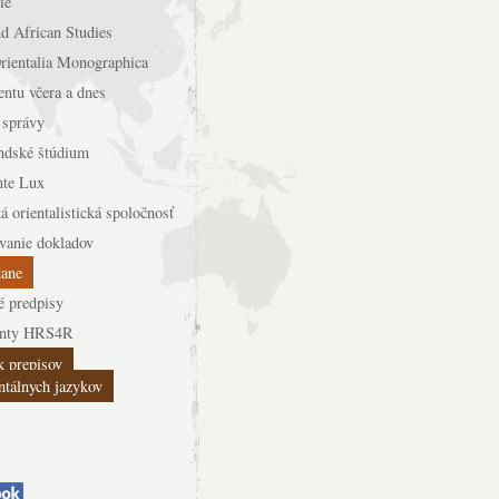
ie
d African Studies
rientalia Monographica
entu včera a dnes
 správy
ndské štúdium
nte Lux
á orientalistická spoločnosť
vanie dokladov
dane
é predpisy
nty HRS4R
k prepisov
tálnych jazykov