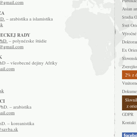
Publikác
a@gmail.com
Asian an
ĽA
Studia O
hD.
– arabistika a islamistika
sk
Svet Ori
Výročné
DECKEJ RADY
PhD.
– polynézske štúdie
Doktora
a@gmail.com
Ex Orie
K
Slovensk
PhD – všeobecné dejiny Afriky
Zverejňo
ail.com
2% z 
Vnútorn
sk
Dokume
Slovní
CI
z orien
hD. – arabistika
ail.com
GDPR
Kontakt
hD. – koreanistika
@savba.sk