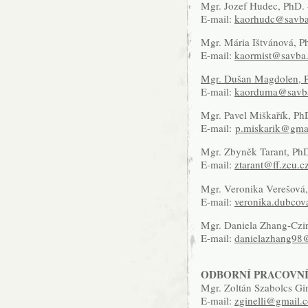
Mgr. Jozef Hudec, PhD. 
E-mail:
kaorhudc@savba
Mgr. Mária Ištvánová, Ph
E-mail:
kaormist@savba
Mgr. Dušan Magdolen, 
E-mail:
kaorduma@savb
Mgr. Pavel Miškařík, PhD
E-mail:
p.miskarik@gma
Mgr. Zbyněk Tarant, PhD
E-mail:
ztarant@ff.zcu.c
Mgr. Veronika Verešová,
E-mail:
veronika.dubco
Mgr. Daniela Zhang-Czir
E-mail:
danielazhang98
ODBORNÍ PRACOVNÍ
Mgr. Zoltán Szabolcs Gin
E-mail:
zginelli@gmail.