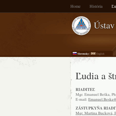
Home
História
Ľu
Ústav 
Slovensky
|
English
Ľudia a št
RIADITEĽ
Mgr. Emanuel Beška, PhD
E-mail:
Emanuel.Beska@
ZÁSTUPKYŇA RIADI
Mgr. Martina Bucková, 